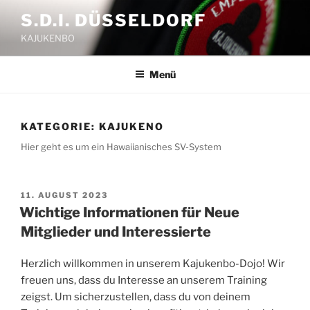
Zum
S.D.I. DÜSSELDORF
Inhalt
KAJUKENBO
springen
Menü
KATEGORIE:
KAJUKENO
Hier geht es um ein Hawaiianisches SV-System
VERÖFFENTLICHT
11. AUGUST 2023
AM
Wichtige Informationen für Neue
Mitglieder und Interessierte
Herzlich willkommen in unserem Kajukenbo-Dojo! Wir
freuen uns, dass du Interesse an unserem Training
zeigst. Um sicherzustellen, dass du von deinem